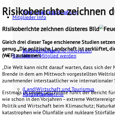
Risikoberichte zeichnen d
Landschaft und Siedlung
Veranstaltungsarchiv
Mitglieder Info
Risikoberichte zeichnen düsteres Bild
Gleich drei dieser Tage erschienene Studien setz
genug. „Die politische Landschaft ist zerklüftet, 
Bildung, Kultur und Innovation
Aufzeichnungen
(WEF) zusammen.
Kontakt
Warum Mitglied werden
„Die Welt kann nicht darauf warten, dass sich der 
Brende in dem am Mittwoch vorgestellten Weltrisi
zunehmender interstaatlicher wie internationaler
(Land)Wirtschaft und Tourismus
Erstmals in seiner Geschichte führt der Bericht 
Mitgliedervorteile
Kontaktdaten
wie schon in den Vorjahren – extreme Wetterereign
Politik und Wirtschaft beim Klimaschutz; Natur
katastrophen wie Ölunfälle und nukleare Störfäll