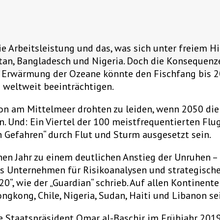
 Arbeitsleistung und das, was sich unter freiem Him
stan, Bangladesch und Nigeria. Doch die Konsequenz
ie Erwärmung der Ozeane könnte den Fischfang bis 2
 weltweit beeinträchtigen.
on am Mittelmeer drohten zu leiden, wenn 2050 die
. Und: Ein Viertel der 100 meistfrequentierten Flu
 Gefahren“ durch Flut und Sturm ausgesetzt sein.
en Jahr zu einem deutlichen Anstieg der Unruhen – e
es Unternehmen für Risikoanalysen und strategisch
020“, wie der „Guardian“ schrieb. Auf allen Kontine
kong, Chile, Nigeria, Sudan, Haiti und Libanon se
e Staatspräsident Omar al-Baschir im Frühjahr 201