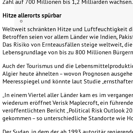
Zahl auf 700 Millionen bis 1,2 Milliarden wachsen.
Hitze allerorts spürbar
Weltweit schränkten Hitze und Luftfeuchtigkeit die
Betroffen seien vor allem Länder wie Indien, Paki
Das Risiko von Ernteausfällen steige weltweit, d
Lebensgrundlage von bis zu 800 Millionen Bürgern
Auch der Tourismus und die Lebensmittelprodukti
Algier heute ähnelten – wovon Prognosen ausgehen
Meeresspiegel und könnte laut Studie „ernsthaften
„In einem Viertel aller Länder kam es im vergangen
wiederum eröffnet Verisk Maplecroft, ein führend
veröffentlichten Bericht „Political Risk Outlook 2
gekommen – so unterschiedliche Standorte wie Hong
Der Sudan, in dem der ab 1993 autoritär regierend