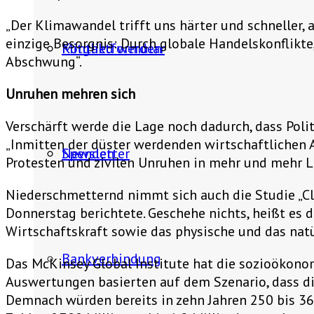
„Der Klimawandel trifft uns härter und schneller, a
einzige Besorgnis: Durch globale Handelskonflikt
Mitglied werden
Kontaktformular
Abschwung“.
Unruhen mehren sich
Verschärft werde die Lage noch dadurch, dass Pol
„Inmitten der düster werdenden wirtschaftlichen Au
Spenden
Newsletter
Protesten und zivilen Unruhen in mehr und mehr L
Niederschmetternd nimmt sich auch die Studie „Cl
Donnerstag berichtete. Geschehe nichts, heißt es 
Wirtschaftskraft sowie das physische und das natü
Bankverbindung
Das McKinsey Global Institute hat die sozioökono
Auswertungen basierten auf dem Szenario, dass di
Demnach würden bereits in zehn Jahren 250 bis 36