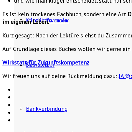
und wie man klüger entscheidet, statt nur sch
Es ist kein trockenes Fachbuch, sondern eine Art
D
Mitglied werden
Kontaktformular
im eigenen Leben.
Kurz gesagt: Nach der Lektüre siehst du Zusammen
Auf Grundlage dieses Buches wollen wir gerne ein
Wirkstatt für Zukunftskompetenz
Spenden
Newsletter
Wir freuen uns auf deine Rückmeldung dazu:
JA@c
Bankverbindung