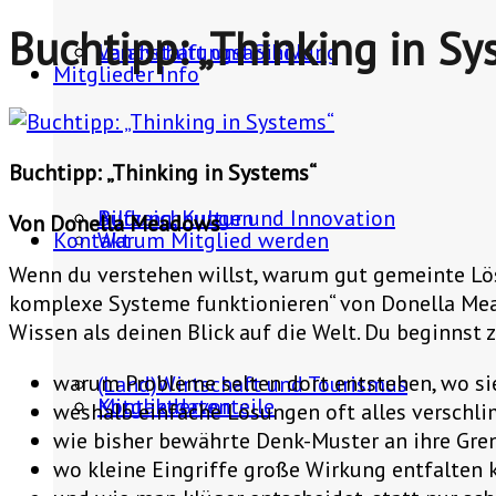
Buchtipp: „Thinking in Sy
Landschaft und Siedlung
Veranstaltungsarchiv
Mitglieder Info
Buchtipp: „Thinking in Systems“
Bildung, Kultur und Innovation
Aufzeichnungen
Von Donella Meadows
Kontakt
Warum Mitglied werden
Wenn du verstehen willst, warum gut gemeinte Lösu
komplexe Systeme funktionieren“ von Donella Mead
Wissen als deinen Blick auf die Welt. Du beginnst 
warum Probleme selten dort entstehen, wo si
(Land)Wirtschaft und Tourismus
Mitgliedervorteile
Kontaktdaten
weshalb einfache Lösungen oft alles verschl
wie bisher bewährte Denk-Muster an ihre Gre
wo kleine Eingriffe große Wirkung entfalten