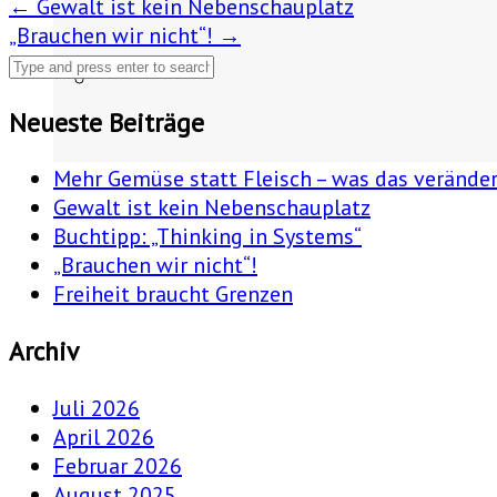
Post
←
Gewalt ist kein Nebenschauplatz
„Brauchen wir nicht“!
→
navigation
Neueste Beiträge
Mehr Gemüse statt Fleisch – was das verände
Gewalt ist kein Nebenschauplatz
Buchtipp: „Thinking in Systems“
„Brauchen wir nicht“!
Freiheit braucht Grenzen
Archiv
Juli 2026
April 2026
Februar 2026
August 2025