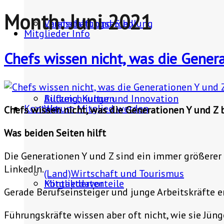
Month:
Juni 2021
Landschaft und Siedlung
Veranstaltungsarchiv
Mitglieder Info
Chefs wissen nicht, was die Gener
Bildung, Kultur und Innovation
Aufzeichnungen
Kontakt
Warum Mitglied werden
Chefs wissen nicht, was die Generationen Y und Z 
Was beiden Seiten hilft
Die Generationen Y und Z sind ein immer größerer 
LinkedIn.
(Land)Wirtschaft und Tourismus
Mitgliedervorteile
Kontaktdaten
Gerade Berufseinsteiger und junge Arbeitskräfte 
Führungskräfte wissen aber oft nicht, wie sie Jün