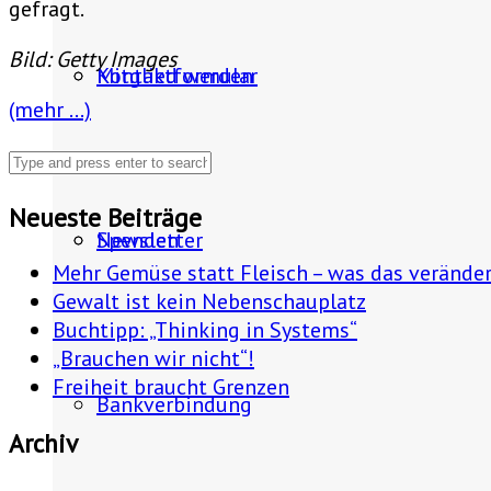
gefragt.
Bild: Getty Images
Mitglied werden
Kontaktformular
(mehr …)
Neueste Beiträge
Spenden
Newsletter
Mehr Gemüse statt Fleisch – was das verände
Gewalt ist kein Nebenschauplatz
Buchtipp: „Thinking in Systems“
„Brauchen wir nicht“!
Freiheit braucht Grenzen
Bankverbindung
Archiv