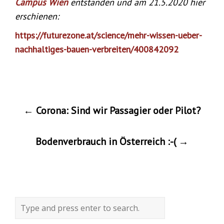
Campus Wien
entstanden und am 21.5.2020 hier
erschienen:
https://futurezone.at/science/mehr-wissen-ueber-
nachhaltiges-bauen-verbreiten/400842092
Post
←
Corona: Sind wir Passagier oder Pilot?
navigation
Bodenverbrauch in Österreich :-(
→