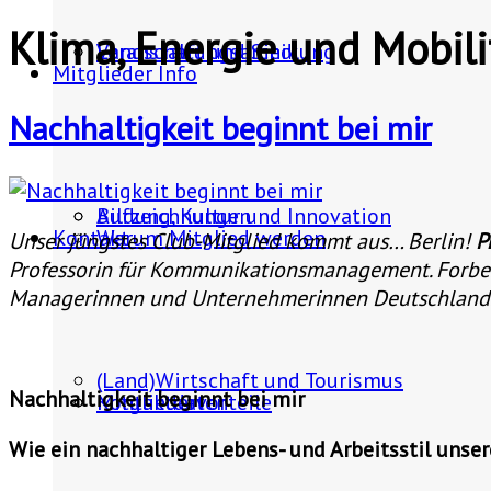
Klima, Energie und Mobili
Landschaft und Siedlung
Veranstaltungsarchiv
Mitglieder Info
Nachhaltigkeit beginnt bei mir
Bildung, Kultur und Innovation
Aufzeichnungen
Kontakt
Warum Mitglied werden
Unser jüngstes Club-Mitglied kommt aus… Berlin!
P
Professorin für Kommunikationsmanagement. Forbes 
Managerinnen und Unternehmerinnen Deutschlands“.
(Land)Wirtschaft und Tourismus
Nachhaltigkeit beginnt bei mir
Mitgliedervorteile
Kontaktdaten
Wie ein nachhaltiger Lebens- und Arbeitsstil unse