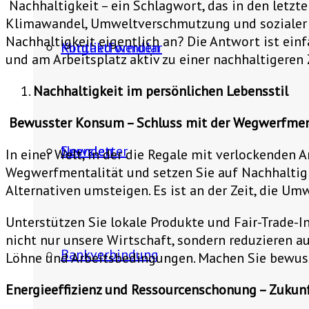
Nachhaltigkeit – ein Schlagwort, das in den let
Klimawandel, Umweltverschmutzung und sozialer Un
Nachhaltigkeit eigentlich an? Die Antwort ist einf
Mitglied werden
Kontaktformular
und am Arbeitsplatz aktiv zu einer nachhaltigeren
Nachhaltigkeit im persönlichen Lebensstil
Bewusster Konsum – Schluss mit der Wegwerfmen
Spenden
Newsletter
In einer Welt, in der die Regale mit verlockenden
Wegwerfmentalität und setzen Sie auf Nachhaltig
Alternativen umsteigen. Es ist an der Zeit, die U
Unterstützen Sie lokale Produkte und Fair-Trade-I
nicht nur unsere Wirtschaft, sondern reduzieren 
Bankverbindung
Löhne und Arbeitsbedingungen. Machen Sie bewuss
Energieeffizienz und Ressourcenschonung – Zukunft