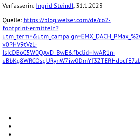
Verfasserin:
Ingrid Steindl
, 31.1.2023
Quelle:
https://blog.welser.com/de/co2-
footprint-ermitteln?
utm_term=&utm_campaign=EMX_DACH_PMax_%20
v0PHV9tVzL-
IsIcDBoC5W0QAvD_BwE&fbclid=IwAR1n-
eBbKg8WRCOsgURynW7iw0DmYf3ZTERHdocfE7zL