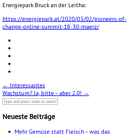
Energiepark Bruck an der Leitha:
https://energiepark.at/2020/03/02/pioneers-of-
change-online-summit-18-30-maerz/
Post
←
Interessantes
Wachstum? Ja, bitte – aber 2.0!
→
navigation
Neueste Beiträge
Mehr Gemüse statt Fleisch – was das