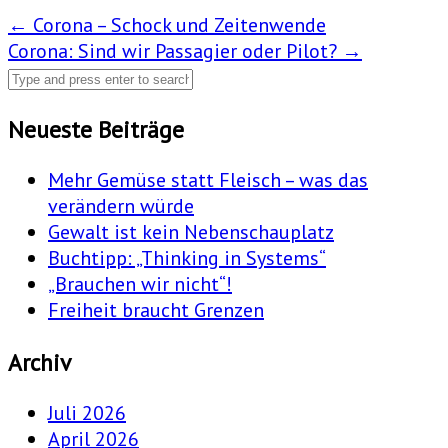
Post
←
Corona – Schock und Zeitenwende
Corona: Sind wir Passagier oder Pilot?
→
navigation
Neueste Beiträge
Mehr Gemüse statt Fleisch – was das
verändern würde
Gewalt ist kein Nebenschauplatz
Buchtipp: „Thinking in Systems“
„Brauchen wir nicht“!
Freiheit braucht Grenzen
Archiv
Juli 2026
April 2026