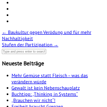
Post
←
Baukultur gegen Verödung und für mehr
Nachhaltigkeit
navigation
Stufen der Partizipation
→
Neueste Beiträge
Mehr Gemüse statt Fleisch – was das
verändern würde
Gewalt ist kein Nebenschauplatz
Buchtipp: „Thinking in Systems“
„Brauchen wir nicht“!
Freiheit braucht Grenzen