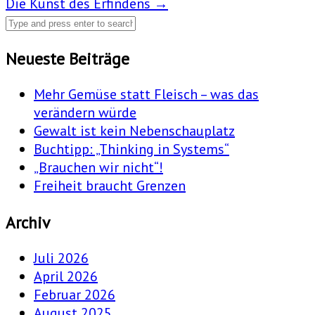
Die Kunst des Erfindens
→
navigation
Neueste Beiträge
Mehr Gemüse statt Fleisch – was das
verändern würde
Gewalt ist kein Nebenschauplatz
Buchtipp: „Thinking in Systems“
„Brauchen wir nicht“!
Freiheit braucht Grenzen
Archiv
Juli 2026
April 2026
Februar 2026
August 2025