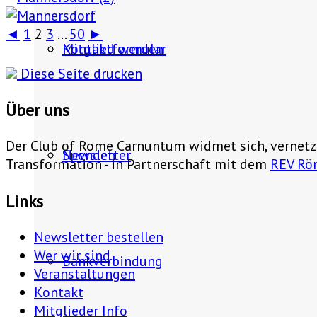
◄
1
2
3
...
50
►
Mitglied werden
Kontaktformular
Diese Seite drucken
Über uns
Der Club of Rome Carnuntum widmet sich, vernet
Spenden
Newsletter
Transformation - in Partnerschaft mit dem
REV Rö
Links
Newsletter bestellen
Wer wir sind
Bankverbindung
Veranstaltungen
Kontakt
Mitglieder Info