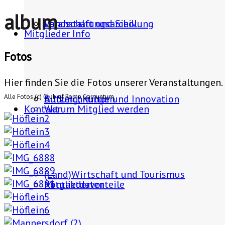
album
Landschaft und Siedlung
Veranstaltungsarchiv
Mitglieder Info
Fotos
Hier finden Sie die Fotos unserer Veranstaltungen.
Alle Fotos (c) Club of Rome Carnuntum
Bildung, Kultur und Innovation
Aufzeichnungen
Kontakt
Warum Mitglied werden
(Land)Wirtschaft und Tourismus
Mitgliedervorteile
Kontaktdaten