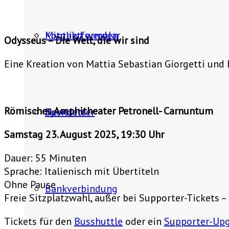
Mitglied werden
Kontaktformular
Odysseus – Die Welt, die wir sind
Eine Kreation von Mattia Sebastian Giorgetti und 
Römisches Amphitheater Petronell- Carnuntum
Spenden
Newsletter
Samstag 23. August 2025, 19:30 Uhr
Dauer: 55 Minuten
Sprache: Italienisch mit Übertiteln
Ohne Pause
Bankverbindung
Freie Sitzplatzwahl, außer bei Supporter-Tickets –
Tickets für den
Busshuttle
oder ein
Supporter-Up