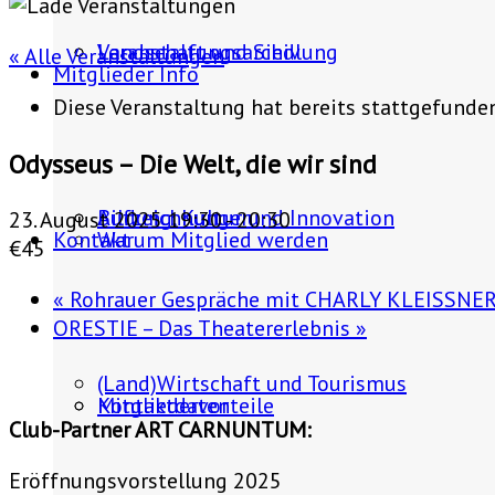
Landschaft und Siedlung
Veranstaltungsarchiv
« Alle Veranstaltungen
Mitglieder Info
Diese Veranstaltung hat bereits stattgefunde
Odysseus – Die Welt, die wir sind
Bildung, Kultur und Innovation
Aufzeichnungen
23. August 2025 19:30
-
20:30
Kontakt
Warum Mitglied werden
€45
«
Rohrauer Gespräche mit CHARLY KLEISSNER: 
ORESTIE – Das Theatererlebnis
»
(Land)Wirtschaft und Tourismus
Mitgliedervorteile
Kontaktdaten
Club-Partner ART CARNUNTUM:
Eröffnungsvorstellung 2025