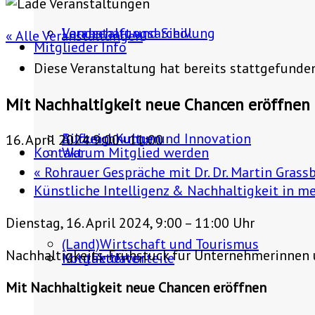
Landschaft und Siedlung
Veranstaltungsarchiv
« Alle Veranstaltungen
Mitglieder Info
Diese Veranstaltung hat bereits stattgefunde
Mit Nachhaltigkeit neue Chancen eröffnen
Bildung, Kultur und Innovation
Aufzeichnungen
16. April 2024 9:00
-
11:00
Kontakt
Warum Mitglied werden
«
Rohrauer Gespräche mit Dr. Dr. Martin Grass
Künstliche Intelligenz & Nachhaltigkeit in 
Dienstag, 16. April 2024, 9:00 – 11:00 Uhr
(Land)Wirtschaft und Tourismus
Nachhaltigkeits-Frühstück für Unternehmerinnen
Mitgliedervorteile
Kontaktdaten
Mit Nachhaltigkeit neue Chancen eröffnen