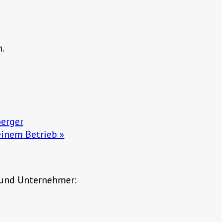
n.
berger
meinem Betrieb
»
 und Unternehmer: