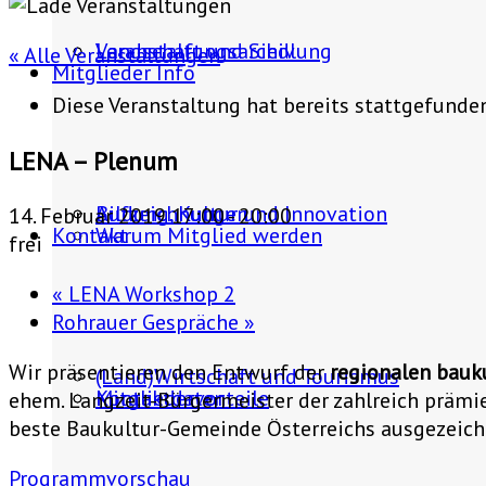
Landschaft und Siedlung
Veranstaltungsarchiv
« Alle Veranstaltungen
Mitglieder Info
Diese Veranstaltung hat bereits stattgefunde
LENA – Plenum
Bildung, Kultur und Innovation
Aufzeichnungen
14. Februar 2019 17:00
-
20:00
Kontakt
Warum Mitglied werden
frei
«
LENA Workshop 2
Rohrauer Gespräche
»
Wir präsentieren den Entwurf der
regionalen bauku
(Land)Wirtschaft und Tourismus
Mitgliedervorteile
Kontaktdaten
ehem. Langzeit-Bürgermeister der zahlreich präm
beste Baukultur-Gemeinde Österreichs ausgezeich
Programmvorschau