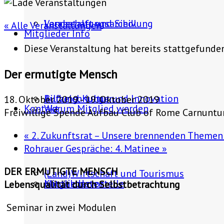
Landschaft und Siedlung
Veranstaltungsarchiv
« Alle Veranstaltungen
Mitglieder Info
Diese Veranstaltung hat bereits stattgefunde
Der ermutigte Mensch
Bildung, Kultur und Innovation
Aufzeichnungen
18. Oktober 2019
-
19. Oktober 2019
Kontakt
Warum Mitglied werden
Freiwillige Spende Aufbau Club of Rome Carnunt
«
2. Zukunftsrat – Unsere brennenden Theme
Rohrauer Gespräche: 4. Matinee
»
DER ERMUTIGTE MENSCH
(Land)Wirtschaft und Tourismus
Mitgliedervorteile
Kontaktdaten
Lebensqualität durch Selbstbetrachtung
Seminar in zwei Modulen