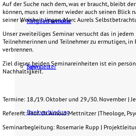
Auf der Suche nach dem, was er braucht, bleibt de
können, muss er immer wieder auch seinen Blick na
seiner Weisheit liegen. Marc Aurels Selbstbetracht
Mitglied werden
Kontaktformular
Unser zweiteiliges Seminar versucht das in jedem
Teilnehmerinnen und Teilnehmer zu ermutigen, in F
verbrennen.
Ziel dieser beiden Seminareinheiten ist ein persö
Spenden
Newsletter
Nachhaltigkeit.
Termine: 18./19. Oktober und 29./30. November | J
Bankverbindung
Referent: Prof. Dr. Arnold Mettnitzer |Theologe, Ps
Seminarbegleitung: Rosemarie Rupp | Projektleitu