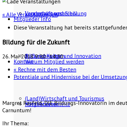
Landschaft und Siedlung
Veranstaltungsarchiv
« Alle Veranstaltungen
Mitglieder Info
Diese Veranstaltung hat bereits stattgefunde
Bildung für die Zukunft
Bildung, Kultur und Innovation
Aufzeichnungen
26. Mai 2018 9:00
-
14:30
Kontakt
Warum Mitglied werden
«
Rechne mit dem Besten
Potentiale und Hindernisse bei der Umsetzu
(Land)Wirtschaft und Tourismus
Margret Rasfeld, DIE Bildungs-Innovatorin im d
Mitgliedervorteile
Kontaktdaten
Carnuntum!
Ihr Thema: