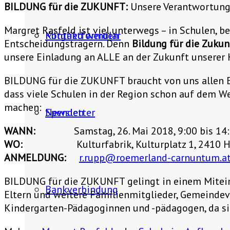
BILDUNG für die ZUKUNFT:
Unsere Verantwortung
Margret Rasfeld ist viel unterwegs – in Schulen, 
Mitglied werden
Kontaktformular
Entscheidungsträgern. Denn
Bildung für die Zukun
unsere Einladung an ALLE an der Zukunft unserer 
BILDUNG für die ZUKUNFT braucht von uns allen Ein
dass viele Schulen in der Region schon auf dem Weg
machen:
Spenden
Newsletter
WANN:
Samstag, 26. Mai 2018, 9:00 bis 14:
WO:
Kulturfabrik, Kulturplatz 1, 2410 Ha
ANMELDUNG:
r.rupp@roemerland-carnuntum.a
BILDUNG für die ZUKUNFT gelingt in einem Mitei
Bankverbindung
Eltern und weitere Familienmitglieder, Gemeindev
Kindergarten-Pädagoginnen und -pädagogen, da sie